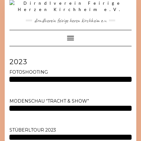
Skip
to
content
dirndlverein feirige herzn kirchheim e.v.
Toggle Navigation
2023
FOTOSHOOTING
MODENSCHAU “TRACHT & SHOW”
STÜBERLTOUR 2023